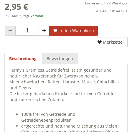
Lieferzeit
:
1 - 2 Werktage
2,95 €
Art.-Nr.:
101447-01
inkl. MwSt., zzgl.
Versand
In den Warenkorb
Merkzettel
Beschreibung
Bewertungen
Farmy's Grainless Getreidefrei ist ein gesunder und
natürlicher Nagersnack für Zwergkaninchen,
Meerschweinchen, Ratten, Hamster, Mäuse, Chinchillas
und Degus.
Die lecker gebackenen Kräcker sind frei von Getreide
und zuckerreichen Zutaten.
100% frei von Getreide und
Getreidenebenprodukten
artgerechte und naturnahe Mischung aus vielen
Gräsern, aromatischen Kräutern, leckeren Blüten