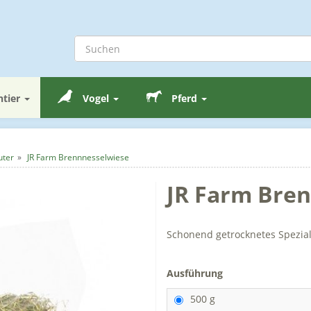
ntier
Vogel
Pferd
uter
JR Farm Brennnesselwiese
JR Farm Bre
Schonend getrocknetes Spezia
Ausführung
500 g