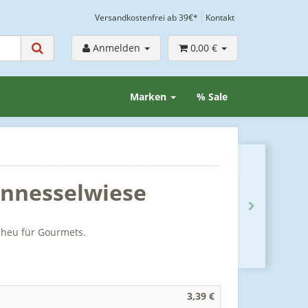
Versandkostenfrei ab 39€*
Kontakt
Anmelden
0,00 €
Marken
% Sale
nnnesselwiese
lheu für Gourmets.
3,39 €