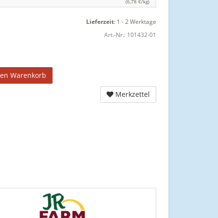
(6,78 €/kg)
Lieferzeit
:
1 - 2 Werktage
Art.-Nr.:
101432-01
den Warenkorb
Merkzettel