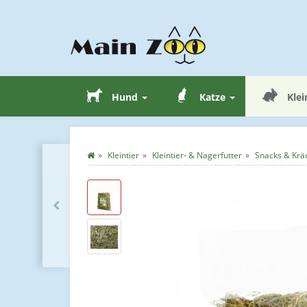
Hund
Katze
Klei
Kleintier
Kleintier- & Nagerfutter
Snacks & Krä