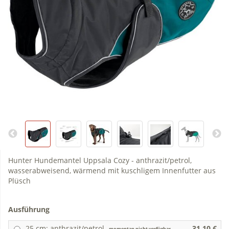
Hunter Hundemantel Uppsala Cozy - anthrazit/petrol,
wasserabweisend, wärmend mit kuschligem Innenfutter aus
Plüsch
Ausführung
25 cm; anthrazit/petrol
31,10 €
momentan nicht verfügbar