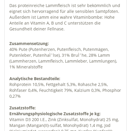
Das proteinreiche Lammfleisch ist sehr bekömmlich und
eignet sich hervorragend für alle sensiblen Samtpfoten.
Außerdem ist Lamm eine wahre Vitaminbombe: Hohe
Anteile an Vitamin A, B und C unterstützen die
Gesundheit deiner Fellnase.
Zusammensetzung:
40% Pute (Putenherzen, Putenfleisch, Putenmägen,
Putenleber, PutenhaÌˆlse), 31% BruÌˆhe, 28% Lamm
(Lammherzen, Lammfleisch, Lammleber, Lammlungen),
1% Mineralstoffe
Analytische Bestandteile:
Rohprotein 10,5%, Fettgehalt 5,3%, Rohasche 2,5%,
Rohfaser 0,4%, Feuchtigkeit 79%, Kalzium 0,3%, Phosphor
0,27%
Zusatzstoffe:
Ernährungsphysiologische Zusatzstoffe je kg:
Vitamin D3 200 I.E., Zink (Zinksulfat, Monohydrat) 25 mg,
Mangan (Mangan(II)-sulfat, Monohydrat) 1,4 mg, Jod