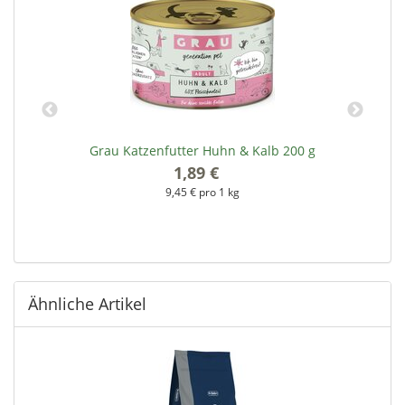
Grau Katzenfutter Huhn & Kalb 200 g
G
1,89 €
*
9,45 € pro 1 kg
Ähnliche Artikel