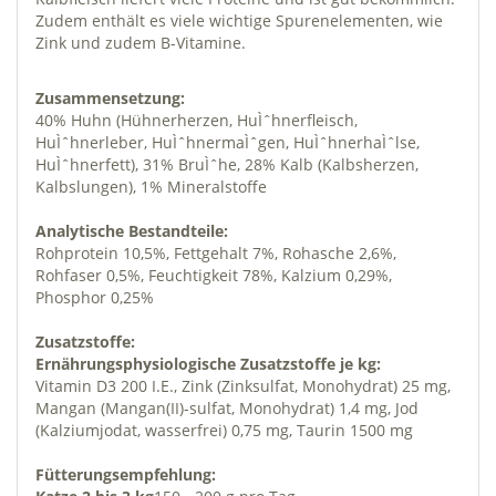
Zudem enthält es viele wichtige Spurenelementen, wie
Zink und zudem B-Vitamine.
Zusammensetzung:
40% Huhn (Hühnerherzen, HuÌˆhnerfleisch,
HuÌˆhnerleber, HuÌˆhnermaÌˆgen, HuÌˆhnerhaÌˆlse,
HuÌˆhnerfett), 31% BruÌˆhe, 28% Kalb (Kalbsherzen,
Kalbslungen), 1% Mineralstoffe
Analytische Bestandteile:
Rohprotein 10,5%, Fettgehalt 7%, Rohasche 2,6%,
Rohfaser 0,5%, Feuchtigkeit 78%, Kalzium 0,29%,
Phosphor 0,25%
Zusatzstoffe:
Ernährungsphysiologische Zusatzstoffe je kg:
Vitamin D3 200 I.E., Zink (Zinksulfat, Monohydrat) 25 mg,
Mangan (Mangan(II)-sulfat, Monohydrat) 1,4 mg, Jod
(Kalziumjodat, wasserfrei) 0,75 mg, Taurin 1500 mg
Fütterungsempfehlung: