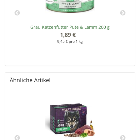
Grau Katzenfutter Pute & Lamm 200 g
G
1,89 €
*
9,45 € pro 1 kg
Ähnliche Artikel