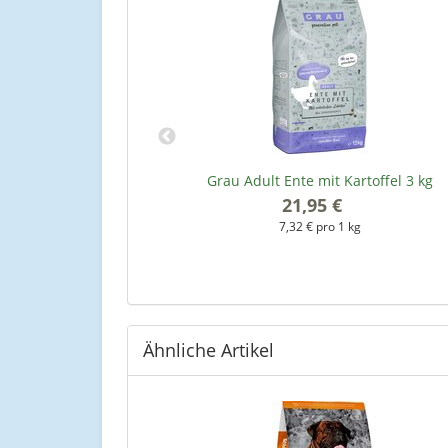
Snack Mini 400 g
Grau Adult Ente mit Kartoffel 3 kg
nack Petit)
21,95 €
*
*
7,32 € pro 1 kg
kg
Ähnliche Artikel