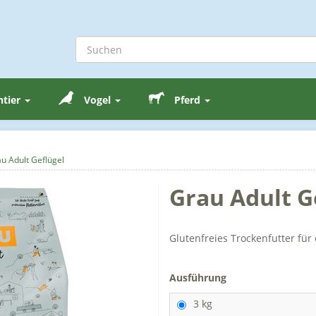
ntier
Vogel
Pferd
u Adult Geflügel
Grau Adult G
Glutenfreies Trockenfutter fü
Ausführung
3 kg