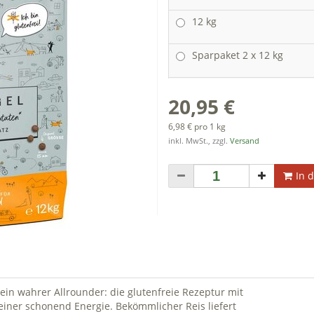
12 kg
Sparpaket 2 x 12 kg
20,95 €
6,98 € pro 1 kg
inkl. MwSt., zzgl.
Versand
In 
 ein wahrer Allrounder: die glutenfreie Rezeptur mit
einer schonend Energie. Bekömmlicher Reis liefert