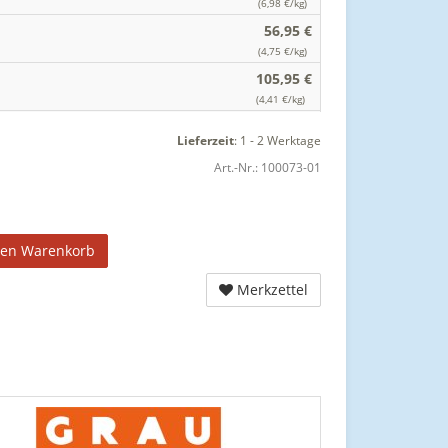
(6,98 €/kg)
56,95 €
(4,75 €/kg)
105,95 €
(4,41 €/kg)
Lieferzeit
:
1 - 2 Werktage
Art.-Nr.:
100073-01
den Warenkorb
Merkzettel