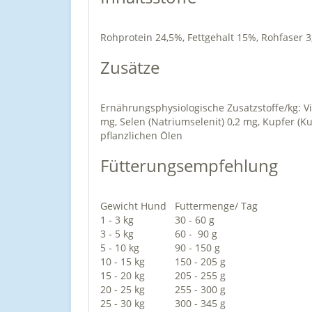
Rohprotein 24,5%, Fettgehalt 15%, Rohfaser 
Zusätze
Ernährungsphysiologische Zusatzstoffe/kg: Vita
mg, Selen (Natriumselenit) 0,2 mg, Kupfer (Ku
pflanzlichen Ölen
Fütterungsempfehlung
Gewicht Hund
Futtermenge/ Tag
1 - 3 kg
30 - 60 g
3 - 5 kg
60 - 90 g
5 - 10 kg
90 - 150 g
10 - 15 kg
150 - 205 g
15 - 20 kg
205 - 255 g
20 - 25 kg
255 - 300 g
25 - 30 kg
300 - 345 g