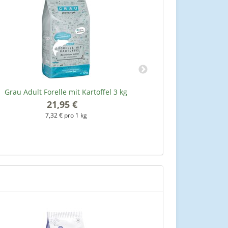
Grau Adult Forelle mit Kartoffel 3 kg
Grau Se
21,95 €
*
7,32 € pro 1 kg
7