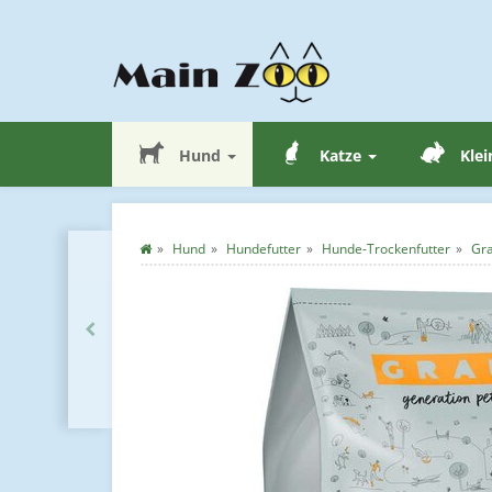
Hund
Katze
Klei
Hund
Hundefutter
Hunde-Trockenfutter
Gra