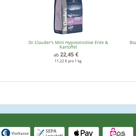
Dr.Clauder's Mini Hyposensitive Ente &
Boz
Kartoffel
22,45 €
*
ab
11,22 € pro 1 kg