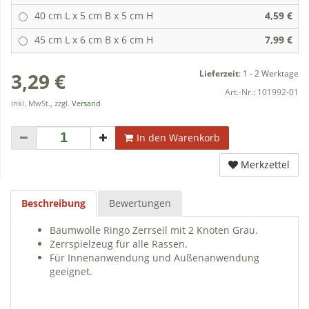
40 cm L x 5 cm B x 5 cm H
4,59 €
45 cm L x 6 cm B x 6 cm H
7,99 €
Lieferzeit
:
1 - 2 Werktage
3,29 €
Art.-Nr.:
101992-01
inkl. MwSt., zzgl.
Versand
In den Warenkorb
Merkzettel
Beschreibung
Bewertungen
Baumwolle Ringo Zerrseil mit 2 Knoten Grau.
Zerrspielzeug für alle Rassen.
Für Innenanwendung und Außenanwendung
geeignet.