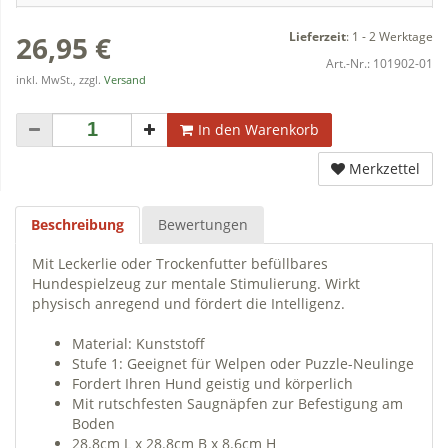
Lieferzeit
:
1 - 2 Werktage
26,95 €
Art.-Nr.:
101902-01
inkl. MwSt., zzgl.
Versand
In den Warenkorb
Merkzettel
Beschreibung
Bewertungen
Mit Leckerlie oder Trockenfutter befüllbares
Hundespielzeug zur mentale Stimulierung. Wirkt
physisch anregend und fördert die Intelligenz.
Material: Kunststoff
Stufe 1: Geeignet für Welpen oder Puzzle-Neulinge
Fordert Ihren Hund geistig und körperlich
Mit rutschfesten Saugnäpfen zur Befestigung am
Boden
28.8cm L x 28.8cm B x 8.6cm H