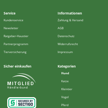
Service
Informationen
Kundenservice
Zahlung & Versand
Newsletter
AGB
Ratgeber-Haustier
Datenschutz
Partnerprogramm
Widerrufsrecht
Tierversicherung
Impressum
Sicher einkaufen
Kategorien
Hund
Katze
Kleintier
Vogel
Pferd