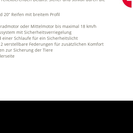
nd 20“ Reifen mit breitem Profil
erradmotor oder Mittelmotor bis maximal 18 km/h
system mit Sicherheitsverriegelung
 einer Schlaufe für ein Sicherheitslicht
 2 verstellbare Federungen für zusätzlichen Komfort
en zur Sicherung der Tiere
derseite