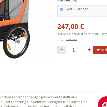
Ausführung
Grau / Orange
247,00 €
inkl. MwSt.,
versandkostenfrei (DE), sons
sonst:
269,00 €
In 
t dem Fahrradanhänger Jolene! Hergestellt aus
rn und Federung für Komfort. Geeignet für E-Bikes und
reflektierenden Details. Sicher und stilvoll durch die