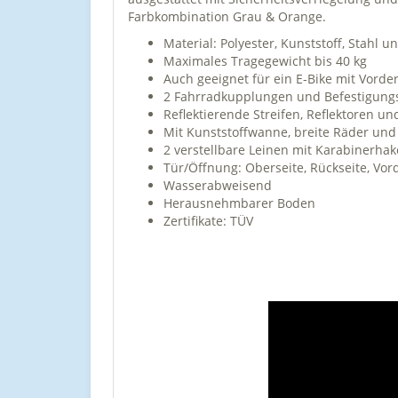
Farbkombination Grau & Orange.
Material: Polyester, Kunststoff, Stahl u
Maximales Tragegewicht bis 40 kg
Auch geeignet für ein E-Bike mit Vord
2 Fahrradkupplungen und Befestigungs
Reflektierende Streifen, Reflektoren und
Mit Kunststoffwanne, breite Räder und
2 verstellbare Leinen mit Karabinerhak
Tür/Öffnung:
Oberseite
, Rückseite
, Vor
Wasserabweisend
Herausnehmbarer Boden
Zertifikate:
TÜV