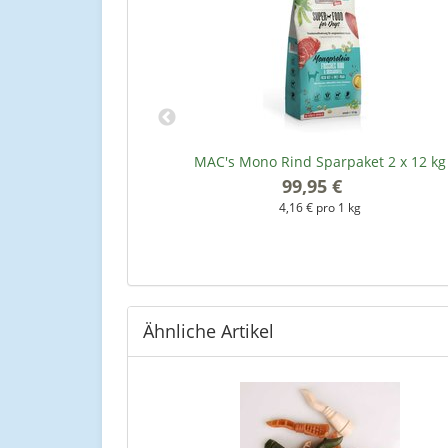
undefutter - 7 kg
MAC's Mono Rind Sparpaket 2 x 12 kg
*
99,95 €
*
kg
4,16 € pro 1 kg
Ähnliche Artikel