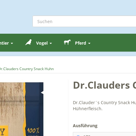
ntier
Vogel
Pferd
Dr.Clauders Country Snack Huhn
Dr.Clauders
Dr.Clauder´s Country Snack H
Hühnerfleisch.
Ausführung