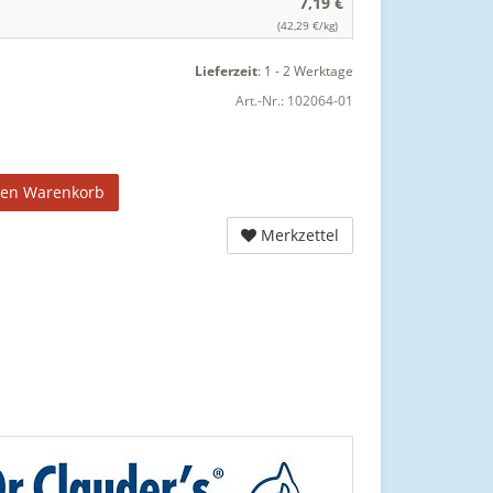
7,19 €
(42,29 €/kg)
Lieferzeit
:
1 - 2 Werktage
Art.-Nr.:
102064-01
den Warenkorb
Merkzettel