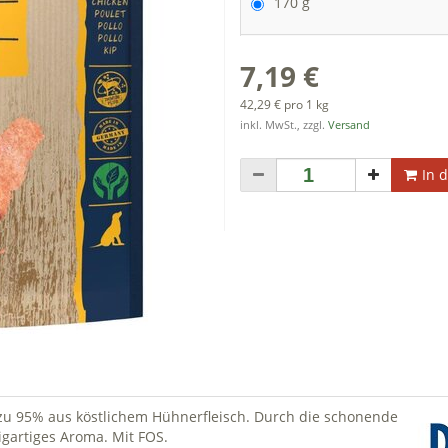
170 g
7,19 €
42,29 € pro 1 kg
inkl. MwSt., zzgl.
Versand
In 
u 95% aus köstlichem Hühnerfleisch. Durch die schonende
nzigartiges Aroma. Mit FOS.