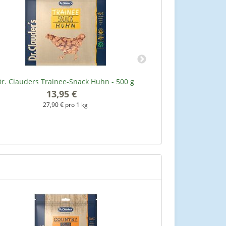
r. Clauders Trainee-Snack Huhn - 500 g
Dr. Clauders Me
Hü
13,95 €
*
27,90 € pro 1 kg
3