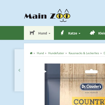
Hund
Katze
Klei
Hund
Hundefutter
Kausnacks & Leckerlies