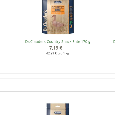
Dr.Clauders Country Snack Ente 170 g
D
7,19 €
*
42,29 € pro 1 kg