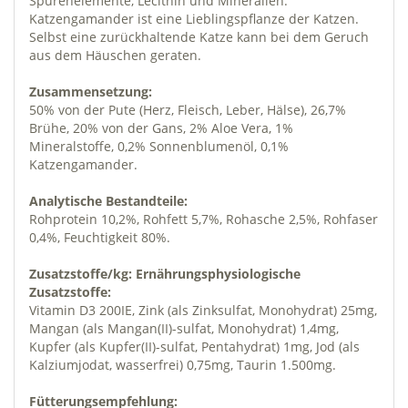
Spurenelemente, Lecithin und Mineralien.
Katzengamander ist eine Lieblingspflanze der Katzen.
Selbst eine zurückhaltende Katze kann bei dem Geruch
aus dem Häuschen geraten.
Zusammensetzung:
50% von der Pute (Herz, Fleisch, Leber, Hälse), 26,7%
Brühe, 20% von der Gans, 2% Aloe Vera, 1%
Mineralstoffe, 0,2% Sonnenblumenöl, 0,1%
Katzengamander.
Analytische Bestandteile:
Rohprotein 10,2%, Rohfett 5,7%, Rohasche 2,5%, Rohfaser
0,4%, Feuchtigkeit 80%.
Zusatzstoffe/kg: Ernährungsphysiologische
Zusatzstoffe:
Vitamin D3 200IE, Zink (als Zinksulfat, Monohydrat) 25mg,
Mangan (als Mangan(II)-sulfat, Monohydrat) 1,4mg,
Kupfer (als Kupfer(II)-sulfat, Pentahydrat) 1mg, Jod (als
Kalziumjodat, wasserfrei) 0,75mg, Taurin 1.500mg.
Fütterungsempfehlung: