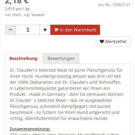
Art.-Nr.:
100822-01
5,45 € pro 1 kg
inkl. MwSt., zzgl.
Versand
In den Warenkorb
Merkzettel
Beschreibung
Bewertungen
Dr. Clauder\'s Selected Meat ist purer Fleischgenuss für
ihren Hund. Hundertprozentig wissen was drin ist? Mit
der 100% Deklaration von Dr. Clauders und Rohstoffen
in Lebensmittelqualität garantieren wir Ihnen ein
Produkt - made in Germany - dem Sie vertrauen können.
Dr.Clauder´s Selected Meat – das ist ausgewählter
Fleischgenuss, schonend dampfgegart, mit purem
Geschmack - so füttern Sie Ihren Hund artgerecht und
richtig. Alleinfuttermittel für erwachsene Hunde.
Zusammensetzung:
42% vom Lamm (Lunge, Strossen, Muskelfleisch, Leber,