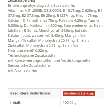
Zusatzstoffe/kg
Ernährungsphysiologische Zusatzstoffe:
Vitamine: A 31.250IE, D3 2.000IE, E 18,75mg, C 625mg, B1
37,5mg, B2 37,5mg, B6 25mg, B1237mcg, Niacin 75mg,
Calcium-D-Pantothenat 75mg, Folsäure 6,25mg, Taurin
5.000mg, DL-Methionin 4.500mg, Spurenelemente: Eisen
(alsEisen-II-Sulfat, Monohydrat) 24,5mg, Jod (als
Kalziumjodat, wasserfrei) 5,43mg, Mangan (als
Mangan(II)-sulfat, Monohydrat) 20,88mg, Zink(als
Zinksulfat, Monohydrat) 2,75mg, Selen (als
Natriumselenit) 0,32mg.
Technologische Zusatzstoffe:
mit Konservierungsstoffen und Verdickungsmittel
Sensorische Zusatzstoffe:
mit Aromastoffen
Besondere Bedürfnisse:
Kondition & Stärkung
Inhalt:
100,00 g