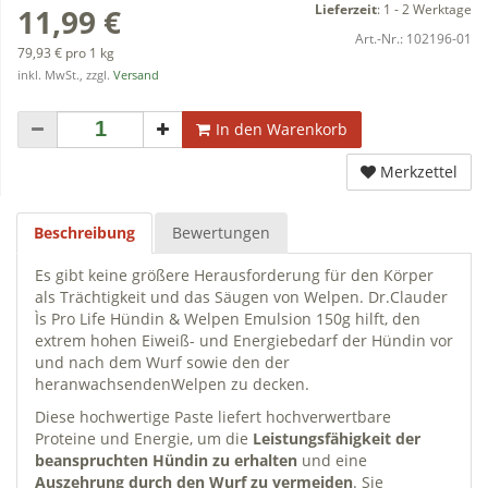
Lieferzeit
:
1 - 2 Werktage
11,99 €
Art.-Nr.:
102196-01
79,93 € pro 1 kg
inkl. MwSt., zzgl.
Versand
In den Warenkorb
Merkzettel
Beschreibung
Bewertungen
Es gibt keine größere Herausforderung für den Körper
als Trächtigkeit und das Säugen von Welpen. Dr.Clauder
Ìs Pro Life Hündin & Welpen Emulsion 150g hilft, den
extrem hohen Eiweiß- und Energiebedarf der Hündin vor
und nach dem Wurf sowie den der
heranwachsendenWelpen zu decken.
Diese hochwertige Paste liefert hochverwertbare
Proteine und Energie, um die
Leistungsfähigkeit der
beanspruchten Hündin zu erhalten
und eine
Auszehrung durch den Wurf zu vermeiden
. Sie