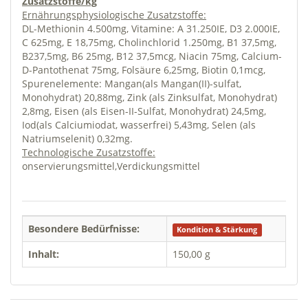
Zusatzstoffe/kg
Ernährungsphysiologische Zusatzstoffe:
DL-Methionin 4.500mg, Vitamine: A 31.250IE, D3 2.000IE,
C 625mg, E 18,75mg, Cholinchlorid 1.250mg, B1 37,5mg,
B237,5mg, B6 25mg, B12 37,5mcg, Niacin 75mg, Calcium-
D-Pantothenat 75mg, Folsäure 6,25mg, Biotin 0,1mcg,
Spurenelemente: Mangan(als Mangan(II)-sulfat,
Monohydrat) 20,88mg, Zink (als Zinksulfat, Monohydrat)
2,8mg, Eisen (als Eisen-II-Sulfat, Monohydrat) 24,5mg,
Iod(als Calciumiodat, wasserfrei) 5,43mg, Selen (als
Natriumselenit) 0,32mg.
Technologische Zusatzstoffe:
onservierungsmittel,Verdickungsmittel
Besondere Bedürfnisse:
Kondition & Stärkung
Inhalt:
150,00 g