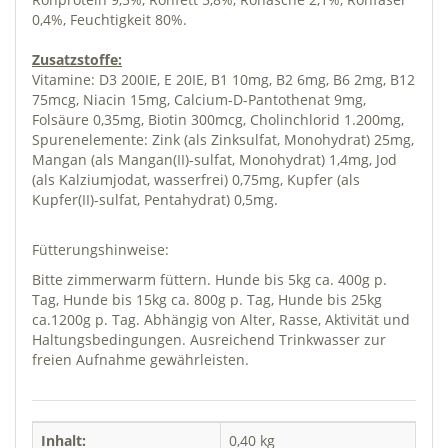
0,4%, Feuchtigkeit 80%.
Zusatzstoffe:
Vitamine: D3 200IE, E 20IE, B1 10mg, B2 6mg, B6 2mg, B12
75mcg, Niacin 15mg, Calcium-D-Pantothenat 9mg,
Folsäure 0,35mg, Biotin 300mcg, Cholinchlorid 1.200mg,
Spurenelemente: Zink (als Zinksulfat, Monohydrat) 25mg,
Mangan (als Mangan(II)-sulfat, Monohydrat) 1,4mg, Jod
(als Kalziumjodat, wasserfrei) 0,75mg, Kupfer (als
Kupfer(II)-sulfat, Pentahydrat) 0,5mg.
Fütterungshinweise:
Bitte zimmerwarm füttern. Hunde bis 5kg ca. 400g p.
Tag, Hunde bis 15kg ca. 800g p. Tag, Hunde bis 25kg
ca.1200g p. Tag. Abhängig von Alter, Rasse, Aktivität und
Haltungsbedingungen. Ausreichend Trinkwasser zur
freien Aufnahme gewährleisten.
Inhalt:
0,40 kg