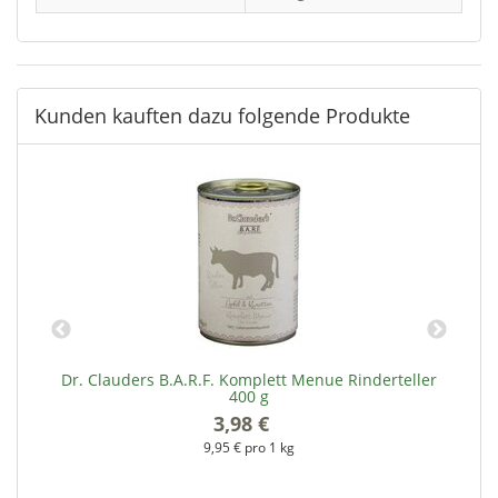
Kunden kauften dazu folgende Produkte
Dr. Clauders B.A.R.F. Komplett Menue Rinderteller
D
400 g
3,98 €
*
9,95 € pro 1 kg