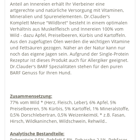
Anteil an Innereien erhält Ihr Vierbeiner eine
artgerechte und natürliche Versorgung mit Vitaminen,
Mineralien und Spurenelementen. Dr.Clauder's
Komplett Menue "Wildbret" besteht in einem optimalen
Verhältnis aus Muskelfleisch und Innereien 100% vom
Wild - dazu Äpfel, Preiselbeeren, Kürbis und Kartoffeln.
Aus den zugefügten Ölen werden die wichtigen Vitamine
und Fettsäuren gezogen. Näher an der Natur kann nur
noch das eigene Jagen sein. Aufgrund der Single-Protein
Rezeptur ist dieses Produkt auch für Allergiker geeignet.
Dr.Clauder's BARF Spezialitäten stehen für den puren
BARF Genuss für Ihren Hund.
Zusammensetzung:
77% vom Wild * (Herz, Fleisch, Leber), 6% Apfel, 5%
Preiselbeeren, 5% Kürbis, 5% Kartoffel, 1% Mineralstoffe,
0,5% Dorschlebertran, 0,5% Weizenkeimöl, * z.B. Fasan,
Hirsch, Wildkaninchen, Wildschwein, Rehwild..
Analytische Bestandteile:
Rohprotein 9,5%, Rohfett 5,8%, Rohasche 2,1%, Rohfaser