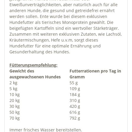
Eiweißunverträglichkeiten, aber natürlich auch für alle
anderen Hunde, die gesund und getreidefrei ernährt
werden sollen. Ente wurde bei diesem exklusiven
Hundefutter als tierisches Monoprotein gewählt. Die
beigefügten Kartoffeln sind ein wertvoller Stärketräger.
Zusammen mit weiteren exklusiven Zutaten, wie Lachsöl,
Kräutermischungen, Hefe u.v.m, sorgt dieses
Hundefutter für eine optimale Ernährung und
Gesunderhaltung des Hundes.
Fütterungsempfehlung:
Gewicht des
Futterrationen pro Tag in
ausgewachsenen Hundes
Gramm
2 kg
55 g
5 kg
109 g
10 kg
184 g
20 kg
310 g
30 kg
420 g
50 kg
616 g
70 kg
792 g
Immer frisches Wasser bereitstellen.