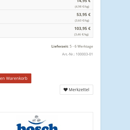
14,95 €
(4,98 €/kg)
53,95 €
(3,60 €/kg)
103,95 €
(3,46 €/kg)
Lieferzeit
:
5 - 6 Werktage
Art.-Nr.:
100003-01
den Warenkorb
Merkzettel