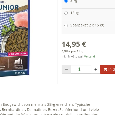
3 kg
15 kg
Sparpaket 2 x 15 kg
14,95 €
4,98 € pro 1 kg
inkl. MwSt., zzgl.
Versand
In 
 Endgewicht von mehr als 25kg erreichen. Typische
 Bernhardiner, Dalmatiner, Boxer, Schäferhund und viele
 während der Wachstumsphase ein speziell angestimmtes