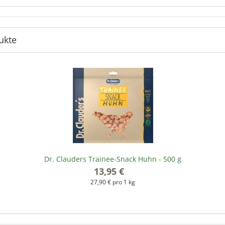
ukte
Dr. Clauders Trainee-Snack Huhn - 500 g
13,95 €
*
27,90 € pro 1 kg