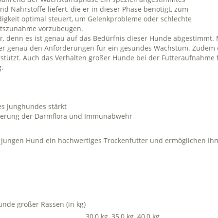
 Nährstoffe liefert, die er in dieser Phase benötigt, zum
gkeit optimal steuert, um Gelenkprobleme oder schlechte
chtszunahme vorzubeugen.
ter, denn es ist genau auf das Bedürfnis dieser Hunde abgestimmt
tter genau den Anforderungen für ein gesundes Wachstum. Zudem en
stützt. Auch das Verhalten großer Hunde bei der Futteraufnahme 
g.
es Junghundes stärkt
sierung der Darmflora und Immunabwehr
em jungen Hund ein hochwertiges Trockenfutter und ermöglichen I
nde großer Rassen (in kg)
30,0 kg
35,0 kg
40,0 kg