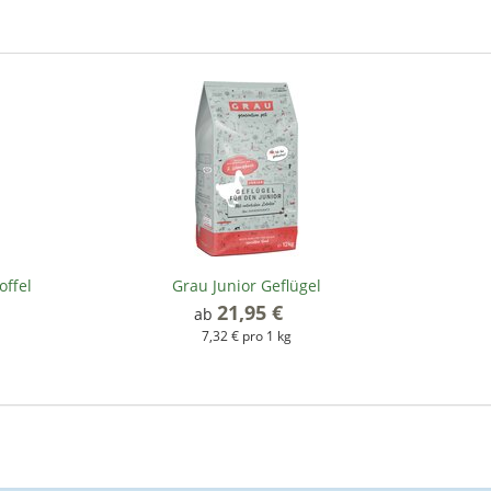
offel
Grau Junior Geflügel
21,95 €
*
ab
7,32 € pro 1 kg