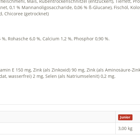
lfleischmehl, Mais, Rübentrockenschnitzel (entzuckert), Tierfett, Pro
net, 0,1 % Mannanoligosaccharide, 0,06 % ß-Glucane), Fischöl, Kolo
d, Chicoree (getrocknet)
,5 %, Rohasche 6,0 %, Calcium 1,2 %, Phosphor 0,90 %.
itamin E 150 mg, Zink (als Zinkoxid) 90 mg, Zink (als Aminosäure-Zink
dat, wasserfrei) 2 mg, Selen (als Natriumselenit) 0,2 mg.
Junior
3,00 kg