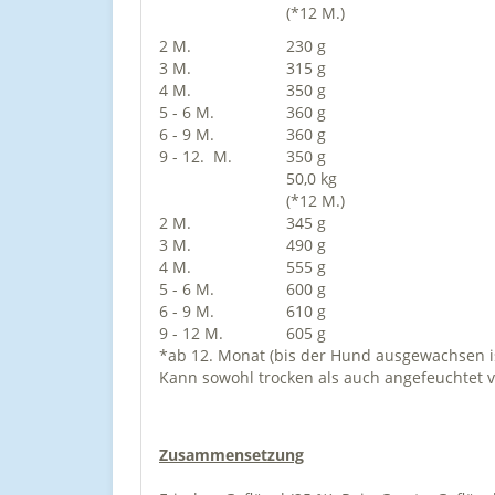
(*12 M.)
2 M.
230 g
3 M.
315 g
4 M.
350 g
5 - 6 M.
360 g
6 - 9 M.
360 g
9 - 12. M.
350 g
50,0 kg
(*12 M.)
2 M.
345 g
3 M.
490 g
4 M.
555 g
5 - 6 M.
600 g
6 - 9 M.
610 g
9 - 12 M.
605 g
*ab 12. Monat (bis der Hund ausgewachsen 
Kann sowohl trocken als auch angefeuchtet v
Zusammensetzung