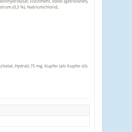
teinhydrolysat, Fischmehl, Vollei (getrocknet),
strum (0,3 %), Natriumchlorid,
chelat, Hydrat) 75 mg, Kupfer (als Kupfer-(II)-