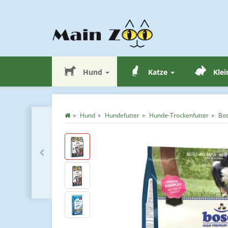
Hund
Katze
Klei
Hund
Hundefutter
Hunde-Trockenfutter
Bos