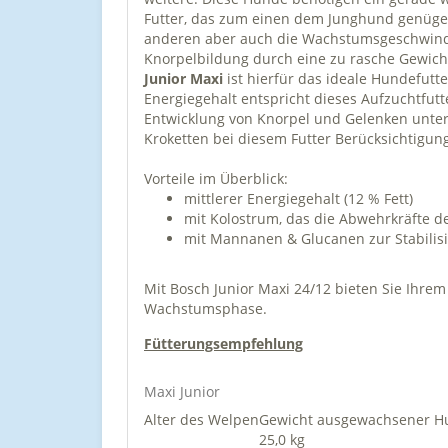
Futter, das zum einen dem Junghund genügend
anderen aber auch die Wachstumsgeschwindi
Knorpelbildung durch eine zu rasche Gewi
Junior Maxi
ist hierfür das ideale Hundefut
Energiegehalt entspricht dieses Aufzuchtfu
Entwicklung von Knorpel und Gelenken unter
Kroketten bei diesem Futter Berücksichtigun
Vorteile im Überblick:
mittlerer Energiegehalt (12 % Fett)
mit Kolostrum, das die Abwehrkräfte d
mit Mannanen & Glucanen zur Stabili
Mit Bosch Junior Maxi 24/12 bieten Sie Ihr
Wachstumsphase.
Fütterungsempfehlung
Maxi Junior
Alter des Welpen
Gewicht ausgewachsener Hu
25,0 kg