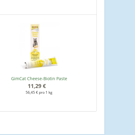
GimCat Cheese-Biotin Paste
11,29 €
*
56,45 € pro 1 kg