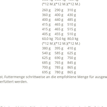
(*12 M.)
(*12 M.)
(*12 M.)
260 g
290 g
310 g
360 g
400 g
430 g
400 g
440 g
485 g
415 g
465 g
510 g
415 g
465 g
515 g
405 g
455 g
510 g
60,0 kg
70,0 kg
80,0 kg
(*12 M.)
(*12 M.)
(*12 M.)
380 g
395 g
410 g
540 g
585 g
625 g
625 g
690 g
750 g
685 g
765 g
845 g
700 g
785 g
865 g
695 g
780 g
865 g
ist, Futtermenge schrittweise an die empfohlene Menge für ausg
erfüttert werden.