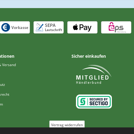
ationen
Sicher einkaufen
& Versand
utz
srecht
um
Vertrag widerrufen