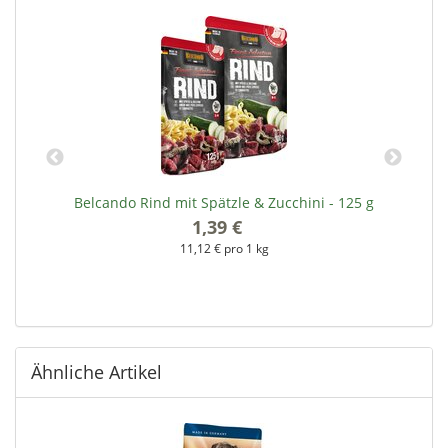
 g
Belcando Rind mit Spätzle & Zucchini - 125 g
B
1,39 €
*
11,12 € pro 1 kg
Ähnliche Artikel