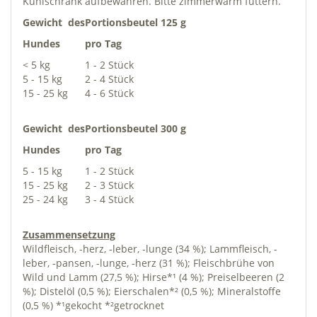
Kühlschrank aufbewahren. Bitte zimmerwarm füttern.
Gewicht des
Portionsbeutel 125 g
Hundes
pro Tag
< 5 kg
1 - 2 Stück
5 - 15 kg
2 - 4 Stück
15 - 25 kg
4 - 6 Stück
Gewicht des
Portionsbeutel 300 g
Hundes
pro Tag
5 - 15 kg
1 - 2 Stück
15 - 25 kg
2 - 3 Stück
25 - 24 kg
3 - 4 Stück
Zusammensetzung
Wildfleisch, -herz, -leber, -lunge (34 %); Lammfleisch, -
leber, -pansen, -lunge, -herz (31 %); Fleischbrühe von
Wild und Lamm (27,5 %); Hirse*¹ (4 %); Preiselbeeren (2
%); Distelöl (0,5 %); Eierschalen*² (0,5 %); Mineralstoffe
(0,5 %) *¹gekocht *²getrocknet