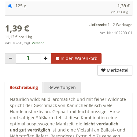
125 g
1,39 €
(11,12 €/kg)
Lieferzeit
:
1 - 2 Werktage
1,39 €
Art.-Nr.:
102200-01
11,12 € pro 1 kg
inkl. MwSt., zzgl.
Versand
In den Warenkorb
Merkzettel
Beschreibung
Bewertungen
Natürlich wild: Mild, aromatisch und mit feiner Wildnote
spricht der Geschmack von Kaninchenfleisch viele
Hunde instinktiv an. Gepaart mit leicht nussiger Hirse
und saftiger Süßkartoffel ist diese Kombination eine
optimal ausgewogene Mahlzeit, die
leicht verdaulich
und gut verträglich
ist und eine Vielzahl an Ballast- und
Nährstoffen liefert. Besonderes Extra: die Zugabe von