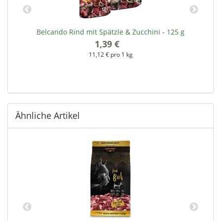
g
Belcando Rind mit Spätzle & Zucchini - 125 g
B
1,39 €
*
11,12 € pro 1 kg
Ähnliche Artikel