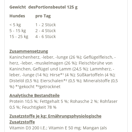
Gewicht des
Portionsbeutel 125 g
Hundes
pro Tag
< 5 kg
1 - 2 Stück
5 - 15 kg
2 - 4 Stück
15 - 25 kg
4 - 6 Stück
Zusammensetzung
Kaninchenherz, -leber, -lunge (26 %); Geflügelfleisch, -
herz, -leber, -muskelmagen (26 %); Fleischbrühe von
Kaninchen, Geflügel und Lamm (24,5 %); Lammherz, -
leber, -lunge (14 %); Hirse*¹ (4 %); Süßkartoffeln (4 %);
Distelöl (0,5 %); Eierschalen*² (0,5 %); Mineralstoffe (0,5
%) *¹gekocht *²getrocknet
Analytische Bestandteile
Protein 10,5 %; Fettgehalt 5 %; Rohasche 2 %; Rohfaser
0,5 %; Feuchtigkeit 78 %
Zusatzstoffe je kg: Ernährungsphysiologische
Zusatzstoffe
Vitamin D3 200 I.E.; Vitamin E 50 mg; Mangan (als