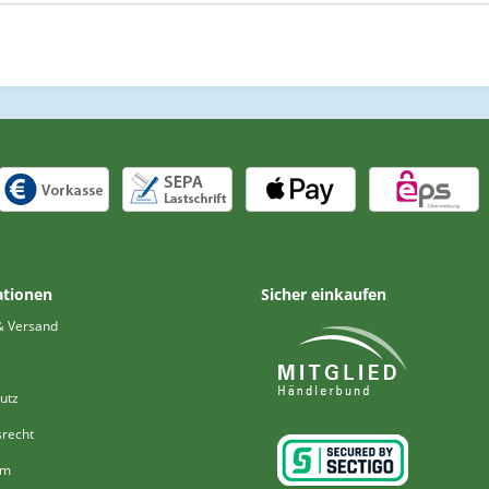
ationen
Sicher einkaufen
& Versand
utz
srecht
um