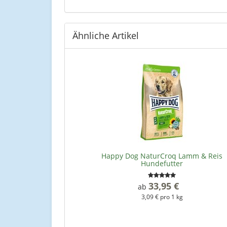
Ähnliche Artikel
Happy Dog NaturCroq Lamm & Reis
Hundefutter
33,95 €
*
ab
3,09 € pro 1 kg