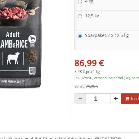
4 kg
12,5 kg
Sparpaket 2 x 12,5 kg
86,99 €
3,48 € pro 1 kg
inkl. MwSt.,
versandkostenfrei (DE), sons
sonst:
94,95 €
In 
ch dank ausgewählter Rohstoffkombinationen. BELCANDO®