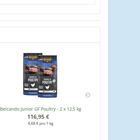
Belcando Junior GF Poultry - 2 x 12,5 kg
Belcando Senior S
116,95 €
*
4,68 € pro 1 kg
3