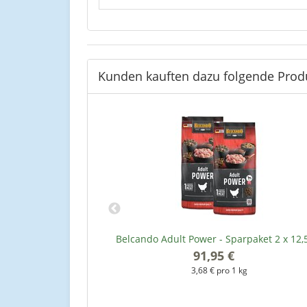
Kunden kauften dazu folgende Prod
ce - Sparpaket 2 x
Belcando Adult Power - Sparpaket 2 x 12,
91,95 €
*
*
3,68 € pro 1 kg
kg