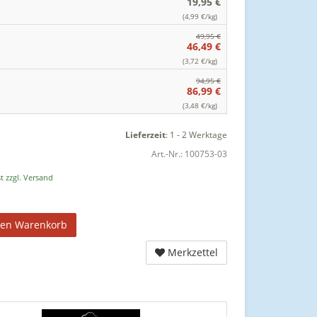
19,95 €
(4,99 €/kg)
49,95 €
46,49 €
(3,72 €/kg)
94,95 €
86,99 €
(3,48 €/kg)
Lieferzeit
:
1 - 2 Werktage
Art.-Nr.:
100753-03
t zzgl. Versand
den Warenkorb
Merkzettel