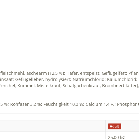
leischmehl, aschearm (12,5 %); Hafer, entspelzt; Geflügelfett; Pflanz
Leinsaat; Geflügelleber, hydrolysiert; Natriumchlorid; Kaliumchlorid
Fenchel, Kümmel, Mistelkraut, Schafgarbenkraut, Brombeerblätter);
,5 %; Rohfaser 3,2 %; Feuchtigkeit 10,0 %; Calcium 1,4 %; Phosphor
Adult
25,00 kg