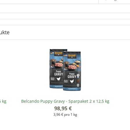
ukte
5 kg
Belcando Puppy Gravy - Sparpaket 2 x 12,5 kg
98,95 €
*
3,96 € pro 1 kg