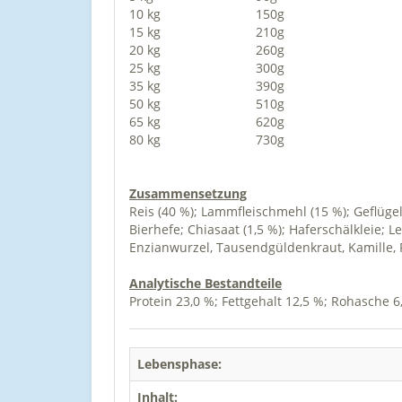
10 kg
150g
15 kg
210g
20 kg
260g
25 kg
300g
35 kg
390g
50 kg
510g
65 kg
620g
80 kg
730g
Zusammensetzung
Reis (40 %); Lammfleischmehl (15 %); Geflügelf
Bierhefe; Chiasaat (1,5 %); Haferschälkleie; 
Enzianwurzel, Tausendgüldenkraut, Kamille, 
Analytische Bestandteile
Protein 23,0 %; Fettgehalt 12,5 %; Rohasche 6
Lebensphase:
Inhalt: