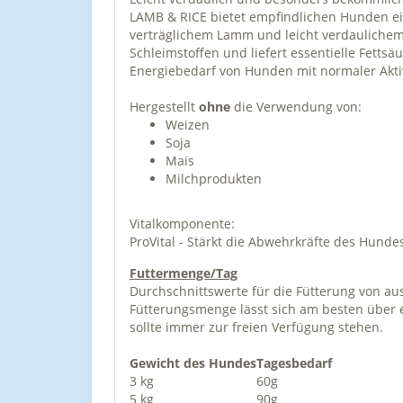
LAMB & RICE bietet empfindlichen Hunden ein
verträglichem Lamm und leicht verdaulichem 
Schleimstoffen und liefert essentielle Fettsä
Energiebedarf von Hunden mit normaler Akti
Hergestellt
ohne
die Verwendung von:
Weizen
Soja
Mais
Milchprodukten
Vitalkomponente:
ProVital - Stärkt die Abwehrkräfte des Hunde
Futtermenge/Tag
Durchschnittswerte für die Fütterung von au
Fütterungsmenge lässt sich am besten über e
sollte immer zur freien Verfügung stehen.
Gewicht des Hundes
Tagesbedarf
3 kg
60g
5 kg
90g