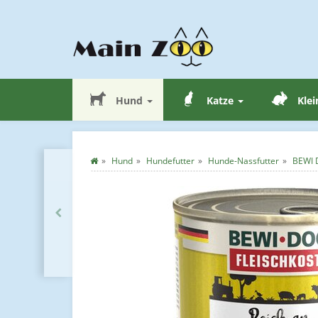
Hund
Katze
Klei
Hund
Hundefutter
Hunde-Nassfutter
BEWI D