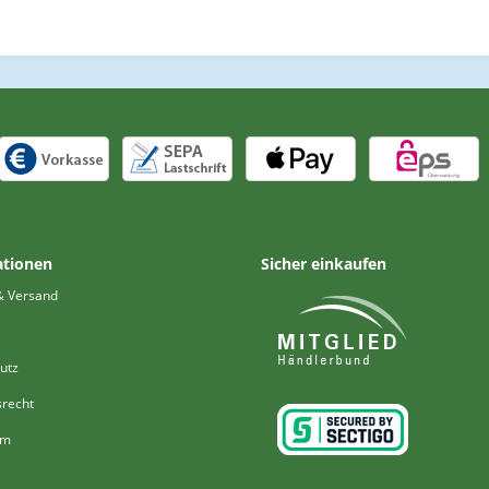
ationen
Sicher einkaufen
& Versand
utz
srecht
um