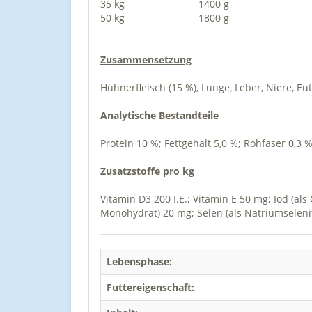
35 kg
1400 g
50 kg
1800 g
Zusammensetzung
Hühnerfleisch (15 %), Lunge, Leber, Niere, Eut
Analytische Bestandteile
Protein 10 %; Fettgehalt 5,0 %; Rohfaser 0,3 
Zusatzstoffe pro kg
Vitamin D3 200 I.E.; Vitamin E 50 mg; Iod (al
Monohydrat) 20 mg; Selen (als Natriumseleni
Lebensphase:
Futtereigenschaft: