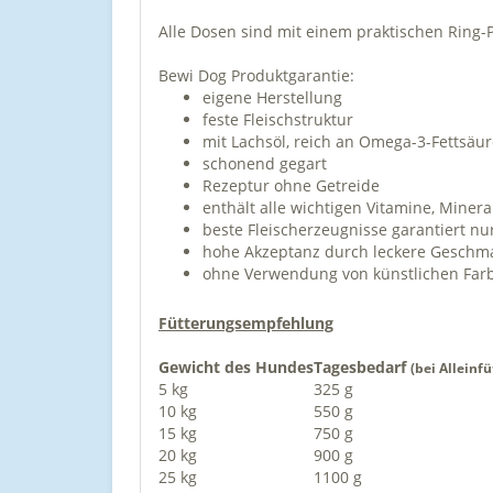
Alle Dosen sind mit einem praktischen Ring-P
Bewi Dog Produktgarantie:
eigene Herstellung
feste Fleischstruktur
mit Lachsöl, reich an Omega-3-Fettsäu
schonend gegart
Rezeptur ohne Getreide
enthält alle wichtigen Vitamine, Mine
beste Fleischerzeugnisse garantiert nu
hohe Akzeptanz durch leckere Geschm
ohne Verwendung von künstlichen Farb
Fütterungsempfehlung
Gewicht des Hundes
Tagesbedarf
(bei Alleinf
5 kg
325 g
10 kg
550 g
15 kg
750 g
20 kg
900 g
25 kg
1100 g