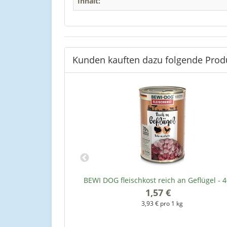
Inhalt:
Kunden kauften dazu folgende Prod
 an Geflügelherzen
BEWI DOG fleischkost reich an Geflügel - 4
1,57 €
*
3,93 € pro 1 kg
kg