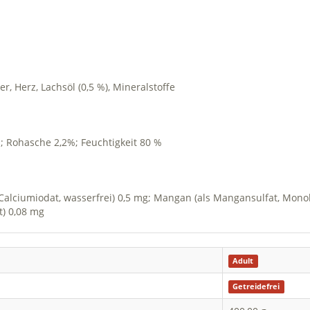
er, Herz, Lachsöl (0,5 %), Mineralstoffe
%; Rohasche 2,2%; Feuchtigkeit 80 %
s Calciumiodat, wasserfrei) 0,5 mg; Mangan (als Mangansulfat, Monohy
t) 0,08 mg
Adult
Getreidefrei