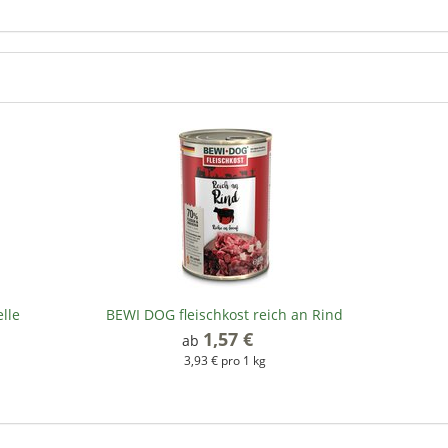
lle
BEWI DOG fleischkost reich an Rind
1,57 €
*
ab
3,93 € pro 1 kg