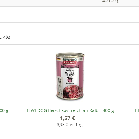
400,00 g
ukte
00 g
BEWI DOG fleischkost reich an Kalb - 400 g
B
1,57 €
*
3,93 € pro 1 kg