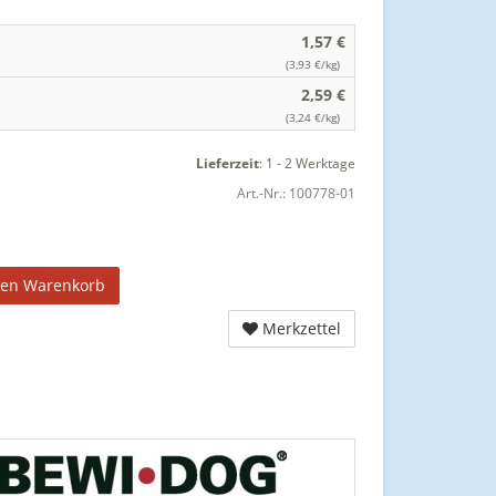
1,57 €
(3,93 €/kg)
2,59 €
(3,24 €/kg)
Lieferzeit
:
1 - 2 Werktage
Art.-Nr.:
100778-01
den Warenkorb
Merkzettel