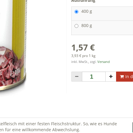
Ausführung
400 g
800 g
1,57 €
3,93 € pro 1 kg
inkl. MwSt., zzgl.
Versand
In 
lfleisch mit einer festen Fleischstruktur. So, wie es Hunde
gen für eine willkommende Abwechslung.