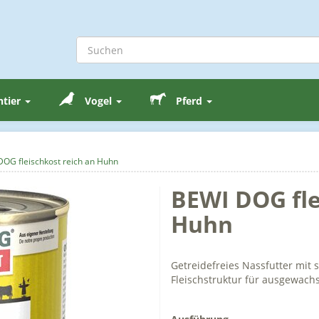
ntier
Vogel
Pferd
OG fleischkost reich an Huhn
BEWI DOG fle
Huhn
Getreidefreies Nassfutter mit 
Fleischstruktur für ausgewac