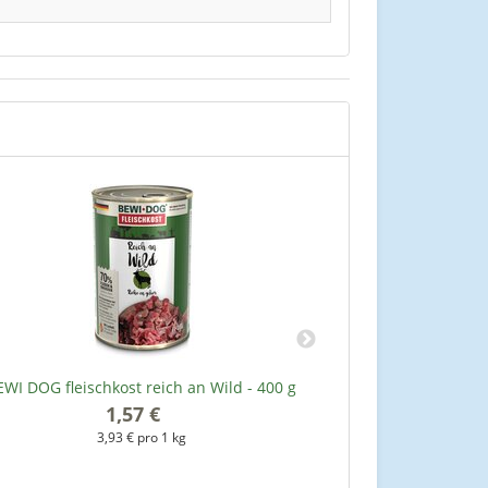
EWI DOG fleischkost reich an Wild - 400 g
BEWI DOG fleisc
1,57 €
*
3,93 € pro 1 kg
3