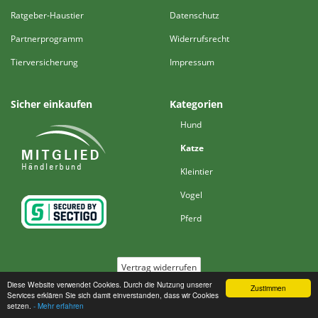
Ratgeber-Haustier
Datenschutz
Partnerprogramm
Widerrufsrecht
Tierversicherung
Impressum
Sicher einkaufen
Kategorien
Hund
Katze
Kleintier
Vogel
Pferd
Vertrag widerrufen
Diese Website verwendet Cookies. Durch die Nutzung unserer
Zustimmen
Services erklären Sie sich damit einverstanden, dass wir Cookies
*
Alle Preise inkl. MwSt., zzgl. ggf.
Versand
setzen.
- Mehr erfahren