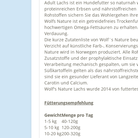
Adult Lachs ist ein Hundefutter so naturnah
proteinreichen Erbsen und nährstoffreichen 
Rohstoffen sichern Sie das Wohlergehen Ihr
Wolfs Nature ist ein getreidefreies Trockenf
hochwertigen Omega-Fettsäuren zu erhalten. 
Verdauung.
Die kurze Zutatenliste von Wolf´s Nature beu
Verzicht auf künstliche Farb-, Konservierungs
Nature wird in Norwegen produziert. Alle Ro
Zusatzstoffe und der prophylaktische Einsat
Verarbeitung mechanisch gespalten, um sie 
Süßkartoffeln gelten als das nährstoffreich
sind sie ein gesunder Lieferant von Langzeit
Carotin und Calcium.
Wolf's Nature Lachs wurde 2014 von futtertes
Fütterungsempfehlung
Gewicht
Menge pro Tag
1-5 kg
40-120g
5-10 kg
120-200g
10-20 kg
200-320g