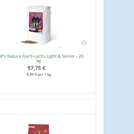
f's Nature Fjord-Lachs Light & Senior - 20
Rinde
kg
97,75 €
*
1
4,89 € pro 1 kg