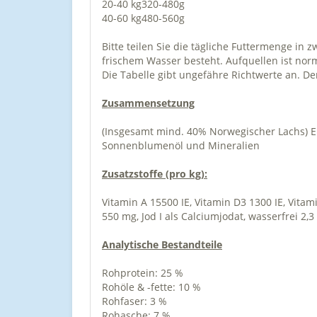
20-40 kg
320-480g
40-60 kg
480-560g
Bitte teilen Sie die tägliche Futtermenge in 
frischem Wasser besteht. Aufquellen ist nor
Die Tabelle gibt ungefähre Richtwerte an. De
Zusammensetzung
(Insgesamt mind. 40% Norwegischer Lachs) Er
Sonnenblumenöl und Mineralien
Zusatzstoffe (pro kg):
Vitamin A 15500 IE, Vitamin D3 1300 IE, Vita
550 mg, Jod I als Calciumjodat, wasserfrei 2
Analytische Bestandteile
Rohprotein: 25 %
Rohöle & -fette: 10 %
Rohfaser: 3 %
Rohasche: 7 %