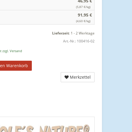
46,95 €
(5,87 €/kg)
91,95 €
(4,60 €/kg)
Lieferzeit
:
1 - 2 Werktage
Art.-Nr.:
100416-02
t zzgl. Versand
den Warenkorb
Merkzettel