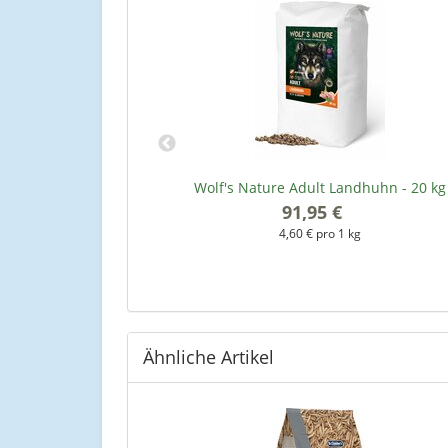
 200 g
Wolf's Nature Adult Landhuhn - 20 kg
91,95 €
*
kg
4,60 € pro 1 kg
Ähnliche Artikel