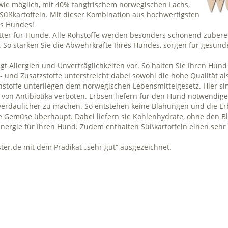
 wie möglich, mit 40% fangfrischem norwegischen Lachs,
Süßkartoffeln. Mit dieser Kombination aus hochwertigsten
es Hundes!
utter für Hunde. Alle Rohstoffe werden besonders schonend zuberei
So stärken Sie die Abwehrkräfte Ihres Hundes, sorgen für gesund
gt Allergien und Unverträglichkeiten vor. So halten Sie Ihren Hun
- und Zusatzstoffe unterstreicht dabei sowohl die hohe Qualität als
hstoffe unterliegen dem norwegischen Lebensmittelgesetz. Hier si
z von Antibiotika verboten. Erbsen liefern für den Hund notwendig
verdaulicher zu machen. So entstehen keine Blähungen und die E
ste Gemüse überhaupt. Dabei liefern sie Kohlenhydrate, ohne den 
energie für Ihren Hund. Zudem enthalten Süßkartoffeln einen sehr 
ter.de mit dem Prädikat „sehr gut“ ausgezeichnet.