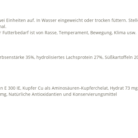
zwei Einheiten auf. In Wasser eingeweicht oder trocken füttern. Stel
mal.
r Futterbedarf ist von Rasse, Temperament, Bewegung, Klima usw. 
bsenstärke 35%, hydrolisiertes Lachsprotein 27%, Süßkartoffeln 2
min E 300 IE, Kupfer Cu als Aminosäuren-Kupferchelat, Hydrat 73 mg
,3 mg, Natürliche Antioxidantien und Konservierungsmittel