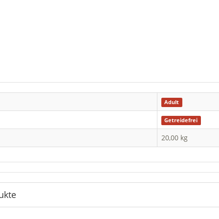
Adult
Getreidefrei
20,00 kg
ukte