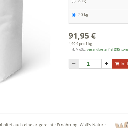
8 kg
20 kg
91,95 €
4,60 € pro 1 kg
inkl. MwSt.,
versandkostenfrei (DE), sons
In 
haltet auch eine artgerechte Ernährung. Wolf's Nature