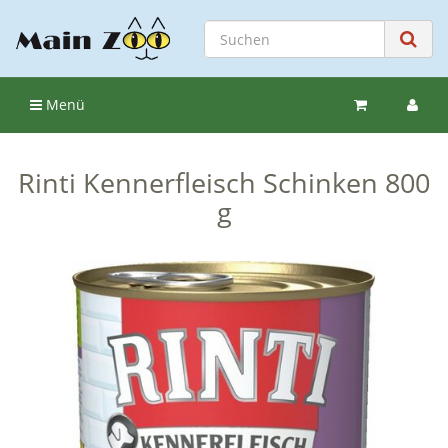
Menü
Rinti Kennerfleisch Schinken 800
g