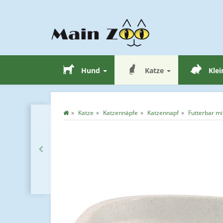
Hund
Katze
Klei
Katze
Katzennäpfe
Katzennapf
Futterbar mi