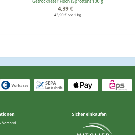
Getrockneter Fisch (Sprotten) 100 g
4,39 €
*
43,90 € pro 1 kg
ationen
Sicher einkaufen
& Versand