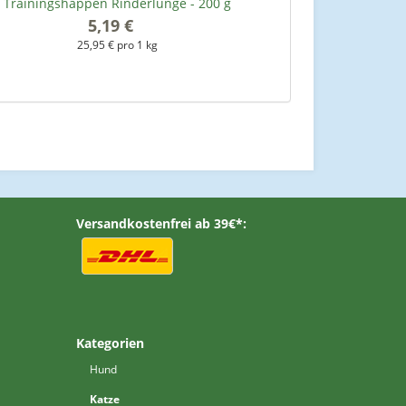
Trainingshappen Rinderlunge - 200 g
Abstandhalter fü
5,19 €
*
25,95 € pro 1 kg
Versandkostenfrei ab 39€*:
Kategorien
Hund
Katze