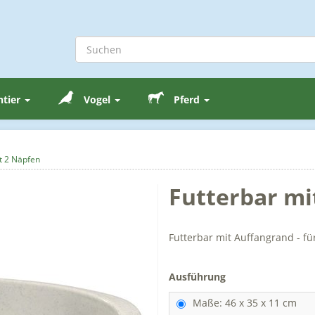
ntier
Vogel
Pferd
t 2 Näpfen
Futterbar mi
Futterbar mit Auffangrand - fü
Ausführung
Maße: 46 x 35 x 11 cm