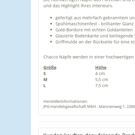
und das Highlight Ihres Interieurs.
gefertigt aus mehrfach gebranntem un
Spühlmaschinenfest - brillianter Glanz
Gold-Bordüre mit echten Goldanteilen
Glasierte Bodenkante und beiliegend
Griffmulde an der Rückseite für eine 
Chacco Näpfe werden in einer hochwertigen 
Größe
Höhe
S
4 cm
M
5,5 cm
L
7,5 cm
Herstellerinformationen:
JPG-Handelsgesellschaft MbH , Marxsenweg 1, 226