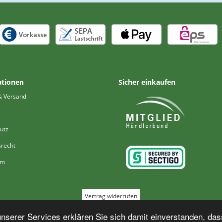
ationen
Sicher einkaufen
& Versand
utz
srecht
um
Vertrag widerrufen
serer Services erklären Sie sich damit einverstanden, das