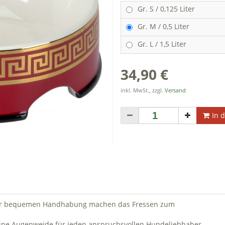
Gr. S / 0,125 Liter
Gr. M / 0,5 Liter
Gr. L / 1,5 Liter
34,90 €
inkl. MwSt., zzgl.
Versand
In 
 zur bequemen Handhabung machen das Fressen zum
eine Augenweide für jeden anspruchsvollen Hundeliebhaber