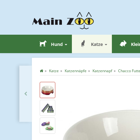
Hund
Katze
Klei
Katze
Katzennäpfe
Katzennapf
Chacco Futte